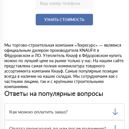
УЗНАТЬ СТОИМОСТЬ
Мы торгово-строительная компания «Техресурс» — являемся
официальным дилером производителя KNAUF® в
Фёдоровском и ЛО. Утеплитель Кнауф в Фёдоровском купить
можно по лучшей цене на рынке только у нас. На нашем сайте
представлена самая полная номенклатура товарного
ассортимента компании Кнауф. Самые популярные позиции
всегда в наличии на наших складах. Мы сотрудничаем как с
частными лицами, так и с крупными строительными
компаниями.
Ответы на популярные вопросы
Как можно оплатить заказ?
Доступны основные способы оплаты: наличными,
картой или по безналичному расчёту. Менеджер заранее
Оплата происходит до или после получения?