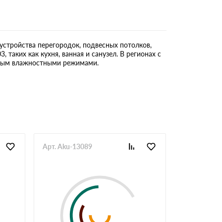
стройства перегородок, подвесных потолков,
аких как кухня, ванная и санузел. В регионах с
ьным влажностными режимами.
Арт. Aku-13089
Арт. TepDlK