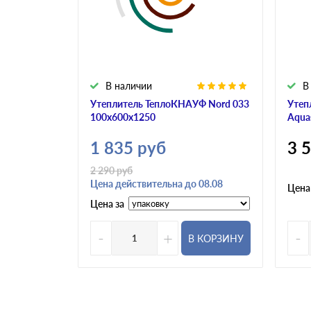
В наличии
В
Утеплитель ТеплоКНАУФ Nord 033
Утепл
100х600х1250
Aqua
1 835
руб
3 
2 290
руб
Цена действительна до 08.08
Цена
Цена за
-
+
-
В КОРЗИНУ