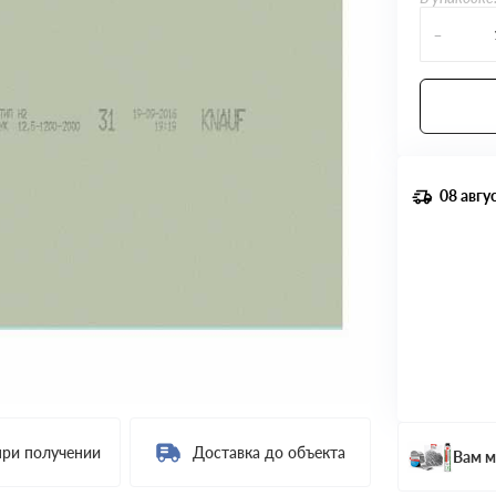
-
08 авгу
при получении
Доставка до объекта
Вам м