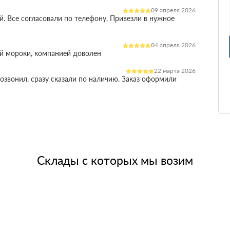
09 апреля 2026
. Все согласовали по телефону. Привезли в нужное
04 апреля 2026
й мороки, компанией доволен
22 марта 2026
озвонил, сразу сказали по наличию. Заказ оформили
25 февраля 2026
х слов. Доставили быстро, помогли с выбором
11 февраля 2026
ментами и подстраиваются под сроки
Склады с которых мы возим
01 февраля 2026
чески без остатка
15 января 2026
атериал без повреждений
14 января 2026
казали разом несколько вариаций утеплителя, все ок