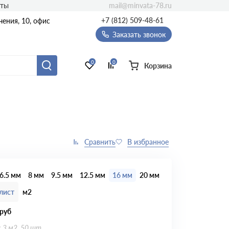
mail@minvata-78.ru
кты
+7 (812) 509-48-61
ения, 10, офис
Заказать звонок
0
0
Корзина
6.5 мм
8 мм
9.5 мм
12.5 мм
16 мм
20 мм
лист
м2
руб
: 3 м2, 50 шт