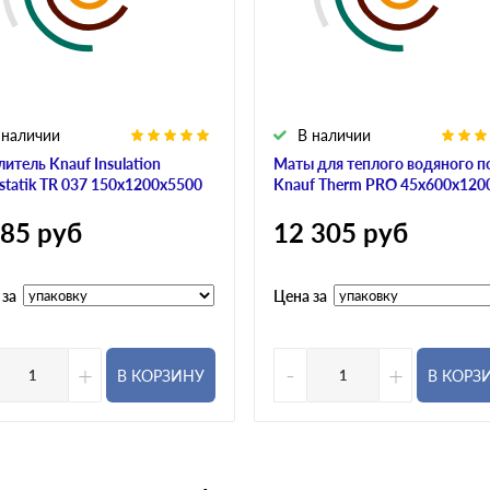
 наличии
В наличии
итель Knauf Insulation
Маты для теплого водяного п
statik TR 037 150х1200х5500
Knauf Therm PRO 45х600х120
585
руб
12 305
руб
 за
Цена за
+
-
+
В КОРЗИНУ
В КОРЗ