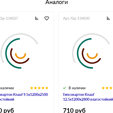
Аналоги
 Gip-134027
Арт. Gip-134030
 наличии
В наличии
окартон Knauf 9.5x1200x2500
Гипсокартон Knauf
остойкий
12.5x1200x2800 влагостойкий
0
руб
710
руб