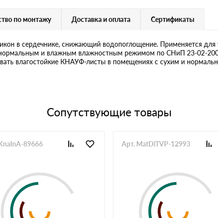
тво по монтажу
Доставка и оплата
Сертификаты
икон в сердечнике, снижающий водопоглощение. Применяется для у
 нормальным и влажным влажностным режимом по СНиП 23-02-2003, т
вать влагостойкие КНАУФ-листы в помещениях с сухим и нормал
Сопутствующие товары
 KnaInA-89666
Арт. MatDlTVP-12993