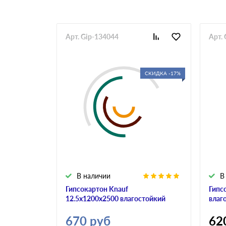
Арт. Gip-134044
Арт.
СКИДКА -17%
В наличии
В
Гипсокартон Knauf
Гипс
12.5x1200x2500 влагостойкий
влаг
670
руб
62