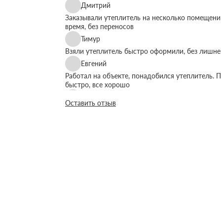
Дмитрий
Заказывали утеплитель на несколько помещений
время, без переносов
Тимур
Взяли утеплитель быстро оформили, без лишне
Евгений
Работал на объекте, понадобился утеплитель. П
быстро, все хорошо
Руслан
Оставить отзыв
Все по телефону объяснили просто, без сложны
Виктор
Сотрудничаем 2ой год, идут навстречу с доку
Дима
Помогли с расчетами, все использовали, практи
Михаил
Заказывал утеплитель, все ривезли вовремя, м
Михаил Кольцов
Долго выбирали, по совету менеджера Олега за
Колпакова Ксения