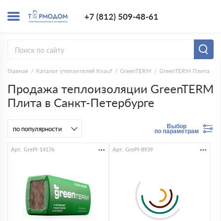
+7 (812) 509-4
+7 (812) 509-48-61
Заказать з
Главная
Каталог утеплителей Knauf
GreenTERM
GreenTERM Плита
Продажа теплоизоляции GreenTERM
Плита в Санкт-Петербурге
Выбор
по параметрам
Арт. GrePl-14176
Арт. GrePl-8939