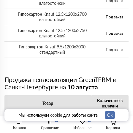
Под заказ
влагостойкий
Гипсокартон Knauf 12.5x1200x2700
Под заказ
влагостойкий
Гипсокартон Knauf 12.5x1200x2750
Под заказ
влагостойкий
Гипсокартон Knauf 9.5x1200x3000
Под заказ
стандартный
Продажа теплоизоляции GreenTERM в
Санкт-Петербурге на
10 августа
Количество в
Товар
наличии
Мы используем
cookie
для работы сайта
Ок
Утеплитель GreenTERM Плита
Под заказ
0
0
100х610х1230
Каталог
Сравнение
Избранное
Корзина