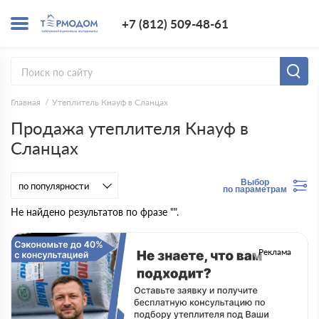
+7 (812) 509-4
+7 (812) 509-48-61
Заказать з
Главная
Утеплитель Кнауф в Сланцах
Продажа утеплителя Кнауф в
Сланцах
Выбор
по параметрам
Не найдено результатов по фразе "".
Реклама