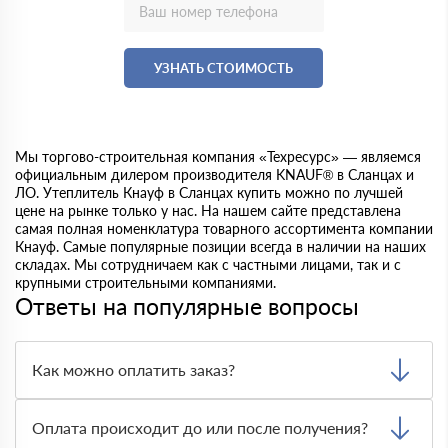
УЗНАТЬ СТОИМОСТЬ
Мы торгово-строительная компания «Техресурс» — являемся
официальным дилером производителя KNAUF® в Сланцах и
ЛО. Утеплитель Кнауф в Сланцах купить можно по лучшей
цене на рынке только у нас. На нашем сайте представлена
самая полная номенклатура товарного ассортимента компании
Кнауф. Самые популярные позиции всегда в наличии на наших
складах. Мы сотрудничаем как с частными лицами, так и с
крупными строительными компаниями.
Ответы на популярные вопросы
Как можно оплатить заказ?
Доступны основные способы оплаты: наличными,
картой или по безналичному расчёту. Менеджер заранее
Оплата происходит до или после получения?
подскажет, какой вариант удобнее для вашего заказа.