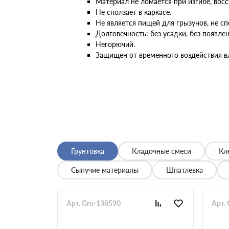
Материал не ломается при изгибе, вос
Не сползает в каркасе.
Не является пищей для грызунов, не сп
Долговечность: без усадки, без появле
Негорючий.
Защищен от временного воздействия вл
Грунтовка
Кладочные смеси
Кл
Сыпучие материалы
Шпатлевка
Арт. Gru-138590
Арт.