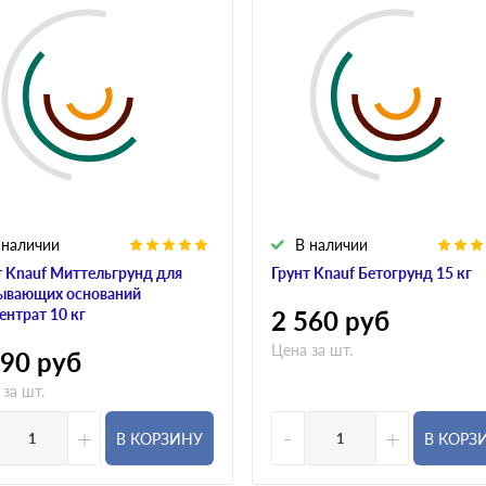
 наличии
В наличии
т Knauf Миттельгрунд для
Грунт Knauf Бетогрунд 15 кг
ывающих оснований
ентрат 10 кг
2 560
руб
Цена за шт.
790
руб
 за шт.
+
-
+
В КОРЗИНУ
В КОРЗ