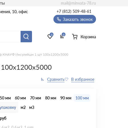
mail@minvata-78.ru
кты
+7 (812) 509-48-61
ения, 10, офис
Заказать звонок
0
0
Корзина
оф КНАУФ Инсулейшн 1 шт 100х1200х5000
 100х1200х5000
50 мм
60 мм
70 мм
80 мм
90 мм
100 мм
120 мм
150 мм
упаковку
м2
м3
руб
 6 м2, 0.6 м3, 1 шт