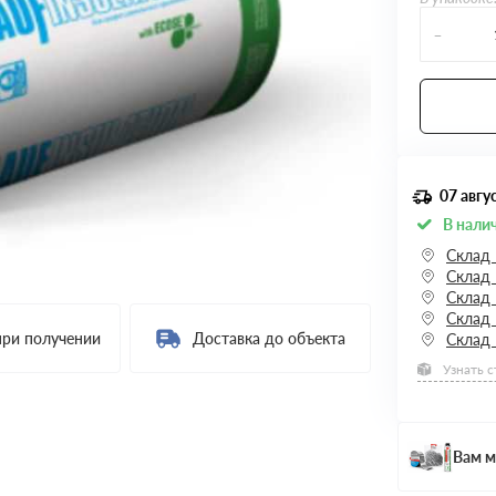
-
07 авгу
В нали
Склад
Склад 
Склад
Склад
при получении
Доставка до объекта
Склад
Узнать 
Вам м