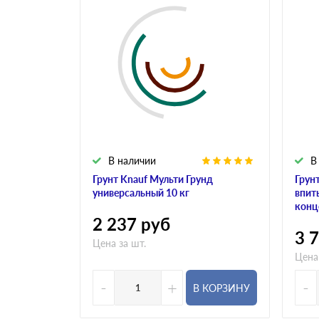
В наличии
В
Грунт Knauf Мульти Грунд
Грун
универсальный 10 кг
впит
конц
2 237
руб
3 
Цена за шт.
Цена
-
+
-
В КОРЗИНУ