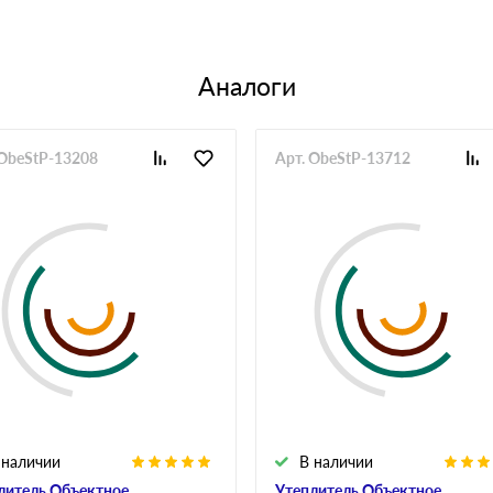
Аналоги
 ObeStP-13208
Арт. ObeStP-13712
 наличии
В наличии
литель Объектное
Утеплитель Объектное