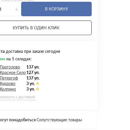
+
В КОРЗИНУ
КУПИТЬ В ОДИН КЛИК
ста
доставка при заказе сегодня
чии
на 5 складах:
 Парголово
137 уп.
Красное Село
127 уп.
 Петергоф
137 уп.
 Кудрово
3 уп.
 Колпино
3 уп.
стоимость с доставкой
огут понадобиться
Сопутствующие товары