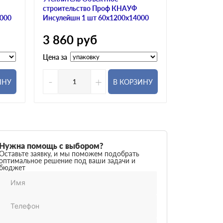
строительство Проф КНАУФ
строитель
0000
Инсулейшн 1 шт 60х1200х14000
Инсулейшн 
3 860
руб
3 740
р
Цена за
Цена за
-
+
-
ИНУ
В КОРЗИНУ
Нужна помощь с выбором?
Оставьте заявку, и мы поможем подобрать
оптимальное решение под ваши задачи и
бюджет