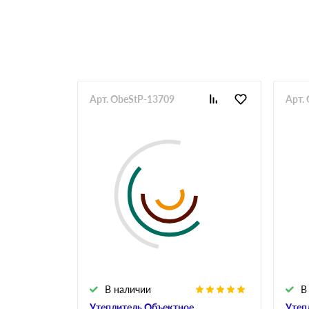
Арт. ObeStP-13709
Арт.
В наличии
В
Утеплитель Объектное
Утеп