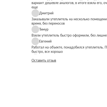
вариант дешевле аналогов, в итоге взяла его, 
еще
Дмитрий
Заказывали утеплитель на несколько помещений
время, без переносов
Тимур
Взяли утеплитель быстро оформили, без лишне
Евгений
Работал на объекте, понадобился утеплитель. П
быстро, все хорошо
Руслан
Оставить отзыв
Все по телефону объяснили просто, без сложны
Виктор
Сотрудничаем 2ой год, идут навстречу с доку
Дима
Помогли с расчетами, все использовали, практи
Михаил
Заказывал утеплитель, все ривезли вовремя, м
Михаил Кольцов