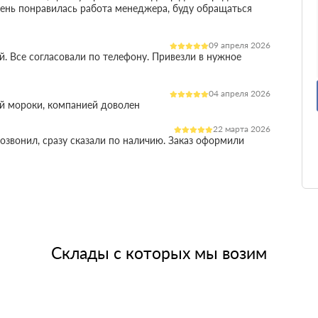
очень понравилась работа менеджера, буду обращаться
09 апреля 2026
. Все согласовали по телефону. Привезли в нужное
04 апреля 2026
й мороки, компанией доволен
22 марта 2026
озвонил, сразу сказали по наличию. Заказ оформили
25 февраля 2026
х слов. Доставили быстро, помогли с выбором
11 февраля 2026
ментами и подстраиваются под сроки
Склады с которых мы возим
01 февраля 2026
чески без остатка
15 января 2026
атериал без повреждений