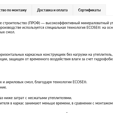
тво по монтажу
Доставка и оплата
Сертификаты
 строительство (ПРОФ) — высокоэффективный минераловатный ут
производстве используется специальная технология ECOSE®: на осн
вых смол.
ризонтальных каркасных конструкциях без нагрузки на утеплитель,
кции, защищен от временного воздействия влаги за счет гидрофоби
х и акриловых смол, благодаря технологии ECOSE®.
ние.
раз ниже затрат с несжатыми утеплителями.
плителя в каркас занимают меньше времени, в сравнении с монтаж