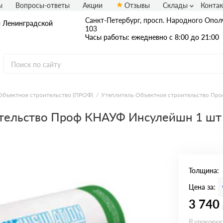
ы
Вопросы-ответы
Акции
Отзывы
Склады
Конта
Санкт-Петербург, просп. Народного Ополч
и Ленинградской
103
Часы работы: ежедневно с 8:00 до 21:00
Объектное строительство (ПРОФ)
Утеплитель Объектное строительство Пр
ительство Проф КНАУФ Инсулейшн 1 шт
Толщина:
Цена за:
3 740
В упаковке: