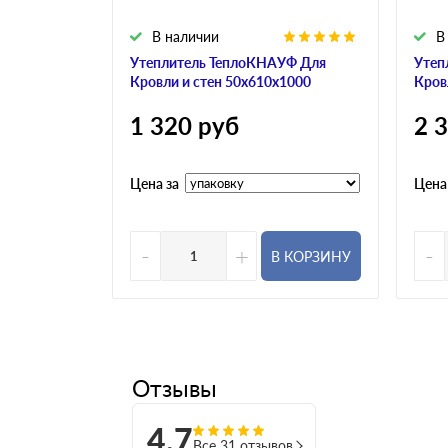
В наличии
В
Утеплитель ТеплоКНАУФ Для
Утеп
Кровли и стен 50х610х1000
Кров
1 320
руб
2 
Цена за
Цена
-
+
-
В КОРЗИНУ
Отзывы
4,7
Все 31 отзывов