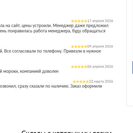
17 апреля 2026
ала на сайт, цены устроили. Менеджер даже предложил
очень понравилась работа менеджера, буду обращаться
09 апреля 2026
. Все согласовали по телефону. Привезли в нужное
04 апреля 2026
й мороки, компанией доволен
22 марта 2026
озвонил, сразу сказали по наличию. Заказ оформили
25 февраля 2026
х слов. Доставили быстро, помогли с выбором
11 февраля 2026
ментами и подстраиваются под сроки
01 февраля 2026