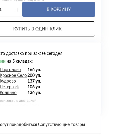
+
В КОРЗИНУ
КУПИТЬ В ОДИН КЛИК
ста
доставка при заказе сегодня
чии
на 5 складах:
 Парголово
166 уп.
Красное Село
200 уп.
 Кудрово
137 уп.
 Петергоф
106 уп.
 Колпино
126 уп.
стоимость с доставкой
огут понадобиться
Сопутствующие товары