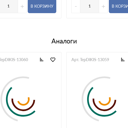
+
-
+
В КОРЗИНУ
В КОРЗ
Аналоги
 TepDlKIS-13060
Арт. TepDlKIS-13059