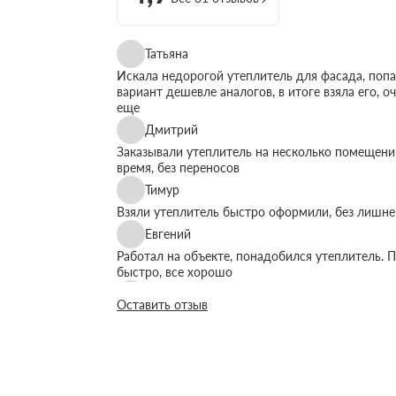
Татьяна
Искала недорогой утеплитель для фасада, поп
вариант дешевле аналогов, в итоге взяла его, 
еще
Дмитрий
Заказывали утеплитель на несколько помещений
время, без переносов
Тимур
Взяли утеплитель быстро оформили, без лишне
Евгений
Работал на объекте, понадобился утеплитель. П
быстро, все хорошо
Руслан
Оставить отзыв
Все по телефону объяснили просто, без сложны
Виктор
Сотрудничаем 2ой год, идут навстречу с доку
Дима