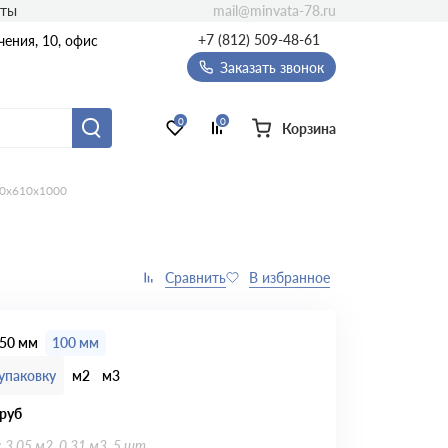
mail@minvata-78.ru
кты
+7 (812) 509-48-61
ения, 10, офис
Заказать звонок
0
0
Корзина
00х610х1000
50 мм
100 мм
упаковку
м2
м3
руб
: 3.05 м2, 0.31 м3, 5 шт