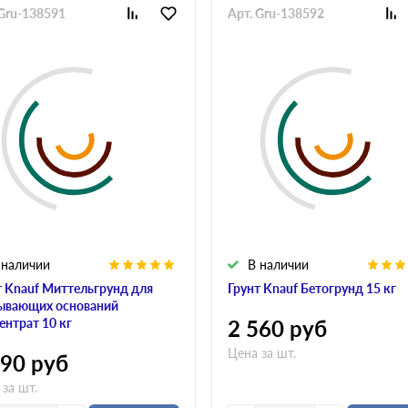
 Gru-138591
Арт. Gru-138592
 наличии
В наличии
т Knauf Миттельгрунд для
Грунт Knauf Бетогрунд 15 кг
ывающих оснований
ентрат 10 кг
2 560
руб
Цена за шт.
790
руб
 за шт.