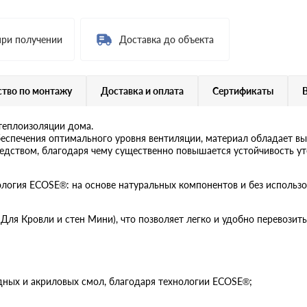
при получении
Доставка до объекта
тво по монтажу
Доставка и оплата
Сертификаты
теплоизоляции дома.
беспечения оптимального уровня вентиляции, материал обладает в
ством, благодаря чему существенно повышается устойчивость ут
ология ECOSE®: на основе натуральных компонентов и без исполь
ля Кровли и стен Мини), что позволяет легко и удобно перевозить
дных и акриловых смол, благодаря технологии ECOSE®;