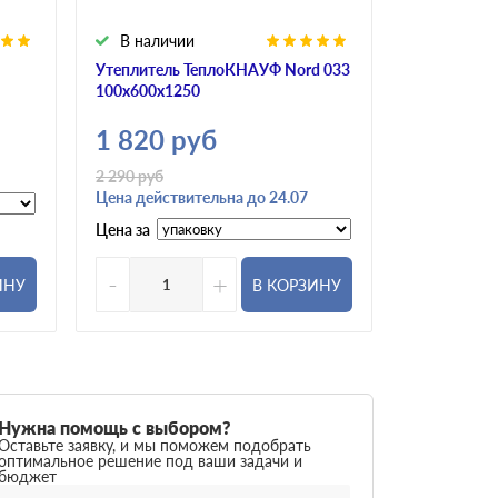
В наличии
В налич
Утеплитель ТеплоКНАУФ Nord 033
Утеплитель
100х600х1250
100х600х1
1 820
руб
2 140
р
2 290
руб
2 410
руб
Цена действительна до 24.07
Цена действ
Цена за
Цена за
-
+
-
ИНУ
В КОРЗИНУ
Нужна помощь с выбором?
Оставьте заявку, и мы поможем подобрать
оптимальное решение под ваши задачи и
бюджет