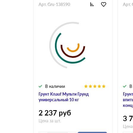
Арт. Gru-138590
Арт.
В наличии
В
Грунт Knauf Мульти Грунд
Грун
универсальный 10 кг
впит
конц
2 237
руб
3 
Цена за шт.
Цена