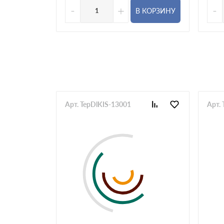
-
+
-
В КОРЗИНУ
Арт. TepDlKIS-13001
Арт.